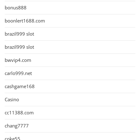
bonus888
boonlert1688.com
brazil999 slot
brazil999 slot
bwvip4.com
carlo999.net
cashgame168
Casino
cc11388.com
chang7777
coke55