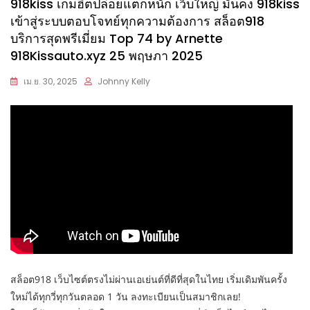
918kiss เกมฮิตปล่อยแตกหนัก เว็บใหญ่ มั่นคง 918kiss
เข้าสู่ระบบตอบโจทย์ทุกความต้องการ สล็อต918
บริการสุดพรีเมี่ยม Top 74 by Arnette
918Kissauto.xyz 25 พฤษภา 2025
เม.ย. 30, 2025
Johnny Kelly
สล็อต918 เว็บไซต์ตรงไม่ผ่านเอเย่นต์ที่ดีที่สุดในไทย เริ่มเดิมพันครั้ง
ใหม่ได้ทุกวี่ทุกวันตลอด 1 วัน ลงทะเบียนเป็นสมาชิกเลย!