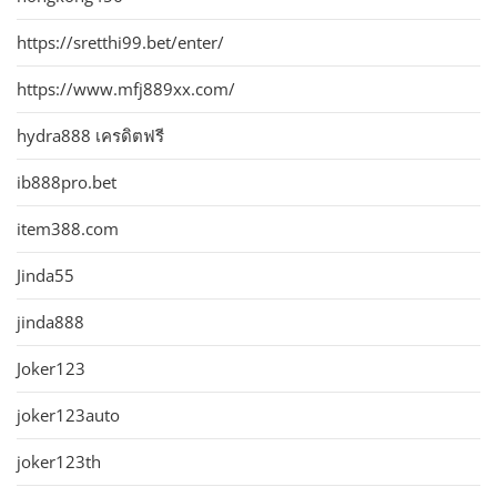
https://sretthi99.bet/enter/
https://www.mfj889xx.com/
hydra888 เครดิตฟรี
ib888pro.bet
item388.com
Jinda55
jinda888
Joker123
joker123auto
joker123th