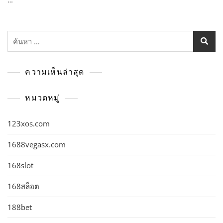
ค้นหา
สำหรับ:
ความเห็นล่าสุด
หมวดหมู่
123xos.com
1688vegasx.com
168slot
168สล็อต
188bet