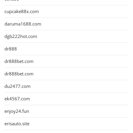
cupcake88x.com
daruma1688.com
dgb222hot.com
dr888
dr888bet.com
dr888bet.com
du2477.com
ek4567.com
enjoy24.fun
erisauto.site