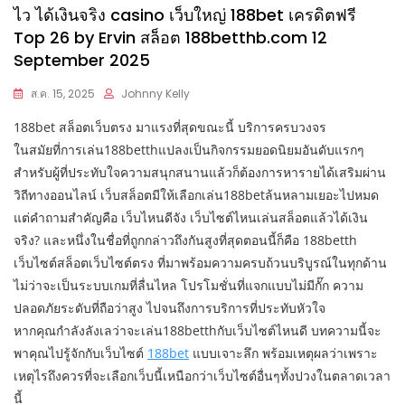
ไว ได้เงินจริง casino เว็บใหญ่ 188bet เครดิตฟรี
Top 26 by Ervin สล็อต 188betthb.com 12
September 2025
ส.ค. 15, 2025
Johnny Kelly
188bet สล็อตเว็บตรง มาแรงที่สุดขณะนี้ บริการครบวงจร
ในสมัยที่การเล่น188betthแปลงเป็นกิจกรรมยอดนิยมอันดับแรกๆ
สำหรับผู้ที่ประทับใจความสนุกสนานแล้วก็ต้องการหารายได้เสริมผ่าน
วิถีทางออนไลน์ เว็บสล็อตมีให้เลือกเล่น188betล้นหลามเยอะไปหมด
แต่คำถามสำคัญคือ เว็บไหนดีจัง เว็บไซต์ไหนเล่นสล็อตแล้วได้เงิน
จริง? และหนึ่งในชื่อที่ถูกกล่าวถึงกันสูงที่สุดตอนนี้ก็คือ 188betth
เว็บไซต์สล็อตเว็บไซต์ตรง ที่มาพร้อมความครบถ้วนบริบูรณ์ในทุกด้าน
ไม่ว่าจะเป็นระบบเกมที่ลื่นไหล โปรโมชั่นที่แจกแบบไม่มีกั๊ก ความ
ปลอดภัยระดับที่ถือว่าสูง ไปจนถึงการบริการที่ประทับหัวใจ
หากคุณกำลังลังเลว่าจะเล่น188betthกับเว็บไซต์ไหนดี บทความนี้จะ
พาคุณไปรู้จักกับเว็บไซต์
188bet
แบบเจาะลึก พร้อมเหตุผลว่าเพราะ
เหตุไรถึงควรที่จะเลือกเว็บนี้เหนือกว่าเว็บไซต์อื่นๆทั้งปวงในตลาดเวลา
นี้