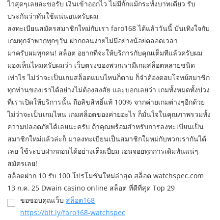
ไวสุดๆเลยล่ะขอรับ เงินเข้าออกไว ไม่มีกั๊กแม้กระทั้งบาทเดียว รับ
ประกันว่าทันใช้แน่นอนครับผม
ลงทะเบียนสมัครสมาชิกใหม่กับเรา faro168 ได้แล้ววันนี้ บันเทิงใจกับ
เกมทุกจำพวกทุกๆวัน ฝากถอนง่ายไม่มีอย่างน้อยตลอดเวลา
มาครับผมทุกคน! สล็อต อยากที่จะให้บริการกับคุณเต็มทีแล้วครับผม
มองเห็นไหมครับผมว่า เว็บตรงของพวกเรามีเกมสล็อตหลายชนิด
เท่าไร ไม่ว่าจะเป็นเกมสล็อตแบบไหนก็ตาม ก็จำต้องตอบโจทย์สมาชิก
ทุกท่านของเราได้อย่างไม่ต้องสงสัย และบอกเลยว่า เกมทั้งหมดทั้งปวง
ที่เราเปิดให้บริการนั้น ถือลิขสิทธิ์แท้ 100% จากค่ายเกมต่างๆอีกด้วย
ไม่ว่าจะเป็นเกมไหน เกมสล็อตของค่ายอะไร ก็มั่นใจในคุณภาพรวมทั้ง
ความปลอดภัยได้เลยนะครับ ถ้าคุณพร้อมสำหรับการลงทะเบียนเป็น
สมาชิกใหม่แล้วล่ะก็ มาลงทะเบียนเป็นสมาชิกใมหม่กับพวกเรากันได้
เลย ใช้ระบบฝากถอนได้อย่างเต็มเปี่ยม เอนจอยทุกการเดิมพันแน่ๆ
สมัครเลย!
สล็อตฝาก 10 รับ 100 โปรโมชั่นใหม่ล่าสุด สล็อต watchspec.com
13 ก.ค. 25 Dwain casino online สล็อต ที่ดีที่สุด Top 29
ขอขอบคุณเว็บ
สล็อต168
https://bit.ly/faro168-watchspec