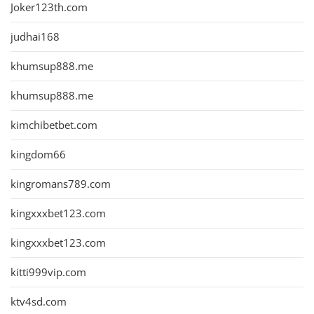
Joker123th.com
judhai168
khumsup888.me
khumsup888.me
kimchibetbet.com
kingdom66
kingromans789.com
kingxxxbet123.com
kingxxxbet123.com
kitti999vip.com
ktv4sd.com