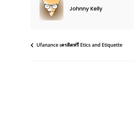
Johnny Kelly
แนะแนว
Ufanance เครดิตฟรี Etics and Etiquette
เรื่อง