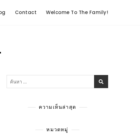
og
Contact
Welcome To The Family!
r
ค้นหา
สำหรับ:
ความเห็นล่าสุด
หมวดหมู่