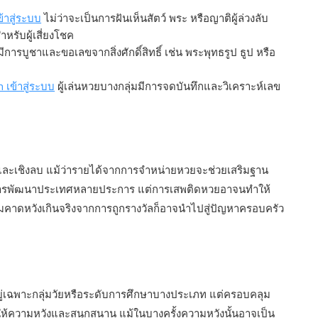
ข้าสู่ระบบ
ไม่ว่าจะเป็นการฝันเห็นสัตว์ พระ หรือญาติผู้ล่วงลับ
รับผู้เสี่ยงโชค
มีการบูชาและขอเลขจากสิ่งศักดิ์สิทธิ์ เช่น พระพุทธรูป ธูป หรือ
h เข้าสู่ระบบ
ผู้เล่นหวยบางกลุ่มมีการจดบันทึกและวิเคราะห์เลข
ละเชิงลบ แม้ว่ารายได้จากการจำหน่ายหวยจะช่วยเสริมฐาน
ารพัฒนาประเทศหลายประการ แต่การเสพติดหวยอาจนทำให้
มคาดหวังเกินจริงจากการถูกรางวัลก็อาจนำไปสู่ปัญหาครอบครัว
ู่เฉพาะกลุ่มวัยหรือระดับการศึกษาบางประเภท แต่ครอบคลุม
้ให้ความหวังและสนุกสนาน แม้ในบางครั้งความหวังนั้นอาจเป็น