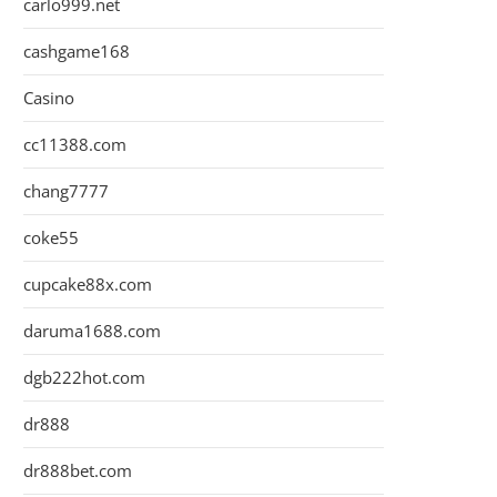
carlo999.net
cashgame168
Casino
cc11388.com
chang7777
coke55
cupcake88x.com
daruma1688.com
dgb222hot.com
dr888
dr888bet.com