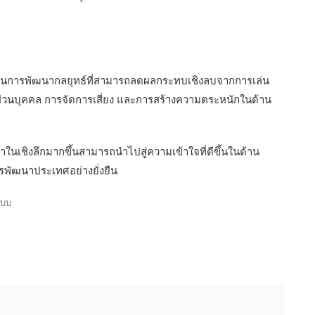
นี้ในการพัฒนากลยุทธ์ที่สามารถลดผลกระทบเชิงลบจากการเล่น
ส่วนบุคคล การจัดการเสี่ยง และการสร้างความตระหนักในด้าน
ในเชิงลึกมากขึ้นสามารถนำไปสู่ความเข้าใจที่ดีขึ้นในด้าน
พัฒนาประเทศอย่างยั่งยืน
ะบบ