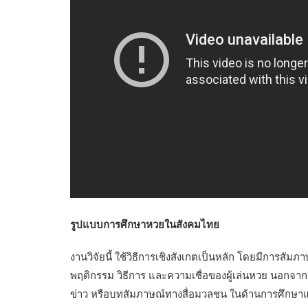
รูปแบบการศึกษาหวยในสังคมไทย
งานวิจัยนี้ ใช้วิธีการเชิงสังเกตเป็นหลัก โดยมีการสัมภ
พฤติกรรม วิธีการ และความเชื่อของผู้เล่นหวย นอกจาก
ข่าว หรือบทสัมภาษณ์ทางสื่อมวลชน ในด้านการศึกษา