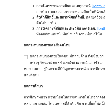
การตีเลขจากความฝันและเหตุการณ์
:
lionth เ
การตีความและหาเลขจากความฝันเป็นที่นิยมสำห
สิ่งศักดิ์สิทธิ์และสถานที่ศักดิ์สิทธิ์
: หลายครั้งจะ
ต้นไม้บางต้น
การวิเคราะห์สถิติและประวัติศาสตร์เลข
:
liont
ที่ออกก่อนหน้านี้ เพื่อนำมาวิเคราะห์แนวโน้ม
ผลกระทบของหวยต่อสังคมไทย
ผลกระทบของหวยในสังคมมีหลายด้าน ทั้งเชิงบวกแ
เศรษฐกิจของประเทศ และยังสามารถนำมาใช้ในก
หลายคนตกอยู่ในภาวะที่มีปัญหาทางการเงิน การมีควา
และสังคม
ผลการศึกษา
การศึกษาพบว่า ความนิยมในการเล่นหวยไม่ได้จำกัดอย
หลากหลายกลุ่ม โดยเหตุผลที่สำคัญคือ การเสี่ยงโชคนี