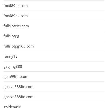
fox689ok.com
fox689ok.com
fullsloteiei.com
fullslotpg
fullslotpg168.com
funny18
gaojing888
gem99ths.com
goatza888fin.com
goatza888fin.com
golden456