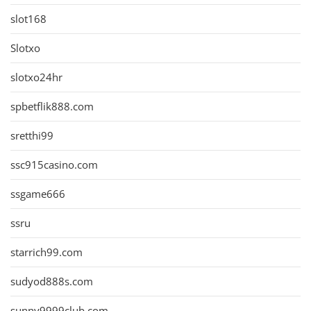
slot168
Slotxo
slotxo24hr
spbetflik888.com
sretthi99
ssc915casino.com
ssgame666
ssru
starrich99.com
sudyod888s.com
sunny9999club.com