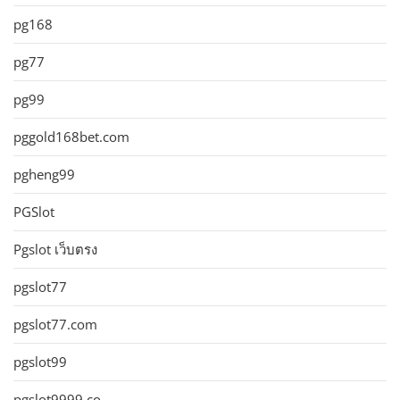
pg168
pg77
pg99
pggold168bet.com
pgheng99
PGSlot
Pgslot เว็บตรง
pgslot77
pgslot77.com
pgslot99
pgslot9999.co