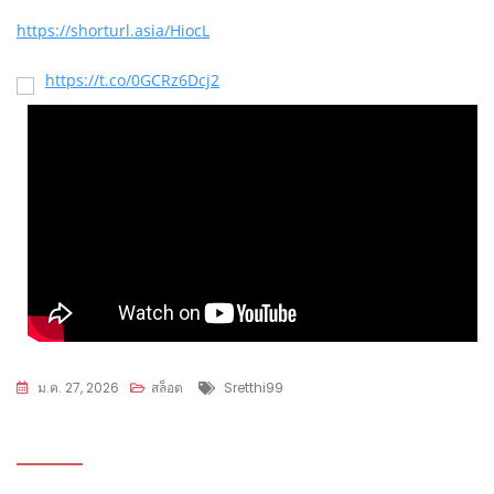
https://shorturl.asia/HiocL
https://t.co/0GCRz6Dcj2
Tags
ม.ค. 27, 2026
สล็อต
Sretthi99