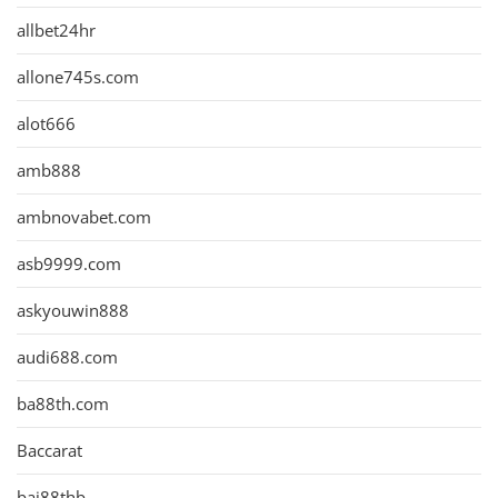
allbet24hr
allone745s.com
alot666
amb888
ambnovabet.com
asb9999.com
askyouwin888
audi688.com
ba88th.com
Baccarat
baj88thb