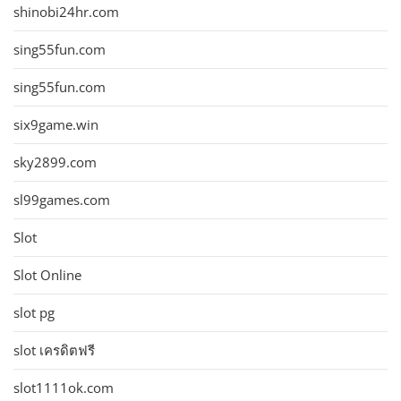
shinobi24hr.com
sing55fun.com
sing55fun.com
six9game.win
sky2899.com
sl99games.com
Slot
Slot Online
slot pg
slot เครดิตฟรี
slot1111ok.com