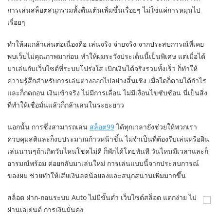
การเล่นสล็อตสนุกรวมทั้งตื่นเต้นเพิ่มขึ้นเรื่อยๆ ไม่ใช่แค่การหมุนไป
เรื่อยๆ
ทำให้ผมกล้าเล่นต่อเนื่องคือ เล่นจริง จ่ายจริง จากประสบการณ์ที่เคย
พบเว็บไม่คุณภาพมาก่อน ทำให้ผมระวังประเด็นนี้เป็นพิเศษ แต่เมื่อได้
มาเล่นกับเว็บไซต์ที่ระบบโปร่งใส เบิกเงินได้จริงรวมทั้งเร็ว ก็ทำให้
ความรู้สึกสำหรับการเล่นต่างออกไปอย่างสิ้นเชิง เมื่อใดก็ตามได้กำไร
และก็กดถอน เงินเข้าจริง ไม่มีการเลื่อน ไม่มีเงื่อนไขซับซ้อน นี่เป็นสิ่ง
ที่ทำให้เชื่อมั่นแล้วก็กล้าเล่นในระยะยาว
นอกนั้น การซึ่งสามารถเล่น
สล็อต99
ได้ทุกเวลายังช่วยให้พวกเรา
ควบคุมสติและก็งบประมาณก้าวหน้าขึ้น ไม่จำเป็นที่ต้องรีบเล่นหรือฝืน
เล่นนานๆถ้าเกิดวันไหนโชคไม่ดี ก็พักได้โดยทันที วันไหนมีเวลาและก็
อารมณ์พร้อม ค่อยกลับมาเล่นใหม่ การเล่นแบบนี้จากประสบการณ์
ของผม ช่วยทำให้เสียเงินลดน้อยลงและสนุกสนานเพิ่มมากขึ้น
สล็อต ฝาก-ถอนระบบ Auto ไม่มีขั้นต่ำ เว็บไซต์สล็อต แตกง่าย ไม่
ผ่านเอเย่นต์ การเงินมั่นคง