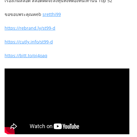
เรื่องเกมสล็อต สล็อตคิดจะลงทุนทั้งทีต้องที่นี่เท่านั้น Top 52
ขอขอบพระคุณweb
sretthi99
https://rebrand.ly/st99-d
https://cutly.info/st99-d
https://bitt.to/pi4oaq