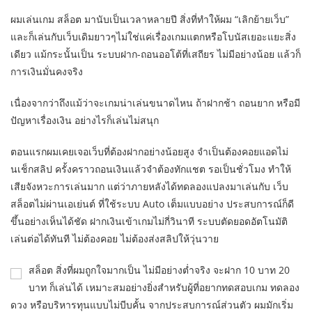
ผมเล่นเกม สล็อต มานับเป็นเวลาหลายปี สิ่งที่ทำให้ผม “เลิกย้ายเว็บ”
และก็เล่นกับเว็บเดิมยาวๆไม่ใช่แค่เรื่องเกมแตกหรือโบนัสเยอะแยะสิ่ง
เดียว แม้กระนั้นเป็น ระบบฝาก-ถอนออโต้ที่เสถียร ไม่มีอย่างน้อย แล้วก็
การเงินมั่นคงจริง
เนื่องจากว่าถึงแม้ว่าจะเกมน่าเล่นขนาดไหน ถ้าฝากช้า ถอนยาก หรือมี
ปัญหาเรื่องเงิน อย่างไรก็เล่นไม่สนุก
ตอนแรกผมเคยเจอเว็บที่ต้องฝากอย่างน้อยสูง จำเป็นต้องคอยแอดไม่
นเช็กสลิป ครั้งคราวถอนเงินแล้วจำต้องทักแชต รอเป็นชั่วโมง ทำให้
เสียจังหวะการเล่นมาก แต่ว่าภายหลังได้ทดลองแปลงมาเล่นกับ เว็บ
สล็อตไม่ผ่านเอเย่นต์ ที่ใช้ระบบ Auto เต็มแบบอย่าง ประสบการณ์ก็ดี
ขึ้นอย่างเห็นได้ชัด ฝากเงินเข้าเกมไม่กี่วินาที ระบบตัดยอดอัตโนมัติ
เล่นต่อได้ทันที ไม่ต้องคอย ไม่ต้องส่งสลิปให้วุ่นวาย
สล็อต สิ่งที่ผมถูกใจมากเป็น ไม่มีอย่างต่ำจริง จะฝาก 10 บาท 20
บาท ก็เล่นได้ เหมาะสมอย่างยิ่งสำหรับผู้ที่อยากทดสอบเกม ทดลอง
ดวง หรือบริหารทุนแบบไม่บีบคั้น จากประสบการณ์ส่วนตัว ผมมักเริ่ม