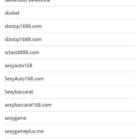
sbobet
sbotop1688.com
sbotop1688.com
sclass8888.com
sexyauto168
SexyAuto168.com
Sexybaccarat
sexybaccarat168.com
sexygame
sexygameplus.me