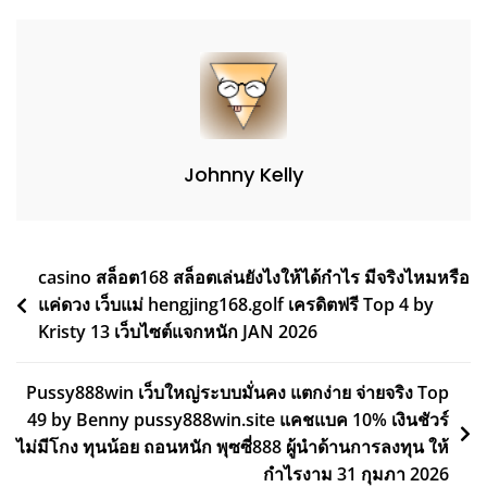
Johnny Kelly
แนะแนว
casino สล็อต168 สล็อตเล่นยังไงให้ได้กำไร มีจริงไหมหรือ
แค่ดวง เว็บแม่ hengjing168.golf เครดิตฟรี Top 4 by
เรื่อง
Kristy 13 เว็บไซต์แจกหนัก JAN 2026
Pussy888win เว็บใหญ่ระบบมั่นคง แตกง่าย จ่ายจริง Top
49 by Benny pussy888win.site แคชแบค 10% เงินชัวร์
ไม่มีโกง ทุนน้อย ถอนหนัก พุซซี่888 ผู้นำด้านการลงทุน ให้
กำไรงาม 31 กุมภา 2026