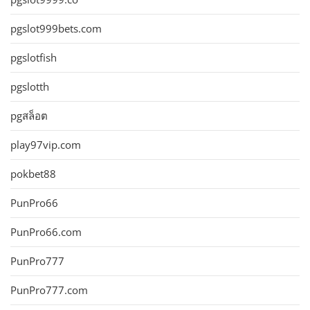
pgslot999bets.com
pgslotfish
pgslotth
pgสล็อต
play97vip.com
pokbet88
PunPro66
PunPro66.com
PunPro777
PunPro777.com