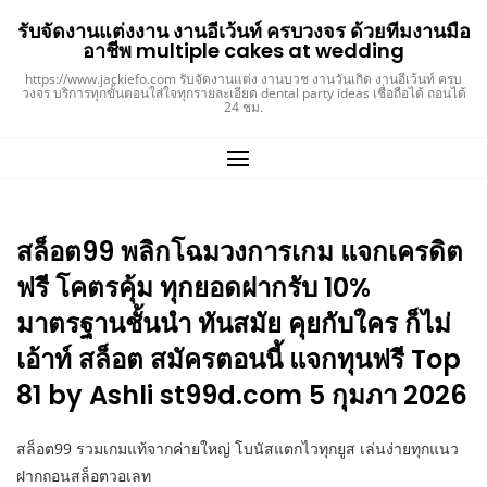
Skip
รับจัดงานแต่งงาน งานอีเว้นท์ ครบวงจร ด้วยทีมงานมือ
to
อาชีพ multiple cakes at wedding
content
https://www.jackiefo.com รับจัดงานแต่ง งานบวช งานวันเกิด งานอีเว้นท์ ครบ
วงจร บริการทุกขั้นตอนใส่ใจทุกรายละเอียด dental party ideas เชื่อถือได้ ถอนได้
24 ชม.
สล็อต99 พลิกโฉมวงการเกม แจกเครดิต
ฟรี โคตรคุ้ม ทุกยอดฝากรับ 10%
มาตรฐานชั้นนำ ทันสมัย คุยกับใคร ก็ไม่
เอ้าท์ สล็อต สมัครตอนนี้ แจกทุนฟรี Top
81 by Ashli st99d.com 5 กุมภา 2026
สล็อต99 รวมเกมแท้จากค่ายใหญ่ โบนัสแตกไวทุกยูส เล่นง่ายทุกแนว
ฝากถอนสล็อตวอเลท