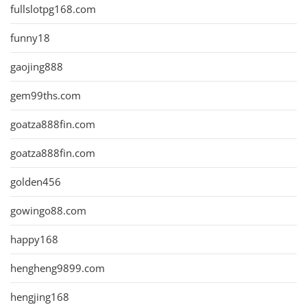
fullslotpg168.com
funny18
gaojing888
gem99ths.com
goatza888fin.com
goatza888fin.com
golden456
gowingo88.com
happy168
hengheng9899.com
hengjing168