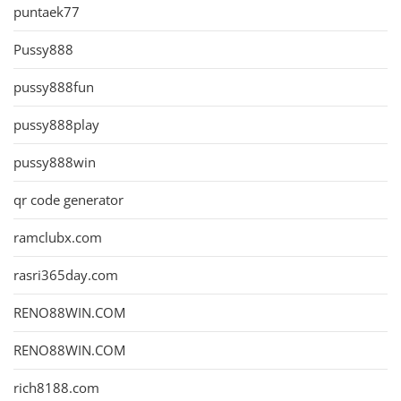
puntaek77
Pussy888
pussy888fun
pussy888play
pussy888win
qr code generator
ramclubx.com
rasri365day.com
RENO88WIN.COM
RENO88WIN.COM
rich8188.com